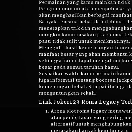
Permainan yang kamu mainkan tidak 
Pengumuman ini akan menjadi aset yan
akan menghasilkan berbagai manfaat
Banyak rencana hebat dapat dibuat d
menerapkan trik dan menggabungkan 
mungkin kamu rasakan jika semua tela
pasti tidak sulit untuk menikmatinya.
Menggulir hasil kemernangan keme
manfaat besar yang akan membantu ka
sehingga kamu dapat mengalami bany
besar pada semua taruhan kamu.
Sesuaikan waktu kamu bermain kamu d
juga informasi tentang bocoran jackp
kemenangan hebat. Sampai itu juga 
menguntungkan sekali.
Link Joker123 Roma Legacy Ter
Arena slot roma legacy menawark
atau pembatasan yang sering me
alternatif untuk menghubungkan
merasakan banyak keuntungan.