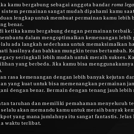
ika kamu bergabung sebagai anggota bandar
roma leg
a sistem permainan sangat mudah dipahami kamu saat 
duan lengkap untuk membuat permainan kamu lebih bai
ng benar.
jadi ketika kamu bergabung dengan permainan terbaik
membantu dalam mengoptimalkan kemenangan lebih g
elalu ada langkah sederhana untuk memaksimalkan has
mati hasilnya dan bahkan mungkin terus bertambah. 
egacy seringkali lebih mudah untuk meraih sukses. 
 pilihan yang berbeda. Jika kamu bisa menggunakannya
.
an rasa kemenangan dengan lebih banyak kejutan dan
nan yang kuat untuk bisa memenangkan permainan jan
angani dengan benar. Bermain dengan tenang jauh lebih
atan taruhan dan memiliki pemahaman menyeluruh ten
selalu akan memandu kamu untuk meraih banyak kem
ot yang mana jumlahnya itu sangat fantastis. Jelas 
a waktu terlibat.