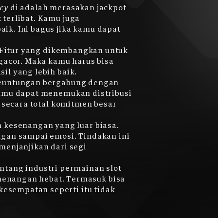
acy
di adalah merasakan jackpot
terlibat. Kamu juga
k. Ini bagus jika kamu dapat
. Fitur yang dikembangkan untuk
acor. Maka kamu harus bisa
il yang lebih baik.
Keuntungan bergabung dengan
Kamu dapat menemukan distribusi
 secara total komitmen besar
 kesenangan yang luar biasa.
gan sampai emosi. Tindakan ini
 menjanjikan dari segi
tang industri permainan slot
enangan hebat. Termasuk bisa
kesempatan seperti itu tidak