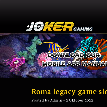
Roma legacy game slo
Posted by Admin - 2 Oktober 2022