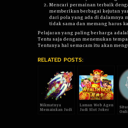
Mencari permainan terbaik denga
memberikan berbagai kejutan ya
dari pola yang ada di dalamnya 
tidak sama dan memang harus k
Pelajaran yang paling berharga adal
Tentu saja dengan menemukan tempat 
Tentunya hal semacam itu akan meng
RELATED POSTS:
Nikmatnya
Laman Web Agen
Situ
Memainkan Judi
Judi Slot Joker
Onli
di Agen Slot
Terbesar di
Berl
Joker123
Indonesia
Terb