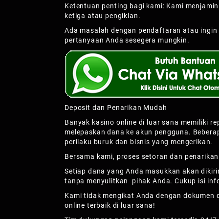
Ketentuan penting bagi kami: Kami menjamin
ketiga atau pengiklan.
Ada masalah dengan pendaftaran atau ingin
pertanyaan Anda sesegera mungkin.
Deposit dan Penarikan Mudah
Banyak kasino online di luar sana memiliki 
melepaskan dana ke akun pengguna. Beberap
perilaku buruk dan bisnis yang mengerikan.
Bersama kami, proses setoran dan penarikan
Setiap dana yang Anda masukkan akan dikir
tanpa menyulitkan pihak Anda. Cukup isi info
Kami tidak mengikat Anda dengan dokumen da
online terbaik di luar sana!