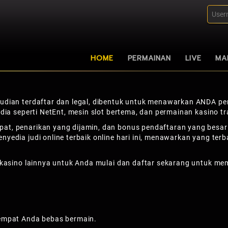
HOME
PERMAINAN
LIVE
MA
judian terdaftar dan legal, dibentuk untuk menawarkan ANDA pe
edia seperti NetEnt, mesin slot bertema, dan permainan kasino tr
at, penarikan yang dijamin, dan bonus pendaftaran yang besa
yedia judi online terbaik online hari ini, menawarkan yang terb
n kasino lainnya untuk Anda mulai dan daftar sekarang untuk 
tempat Anda bebas bermain.