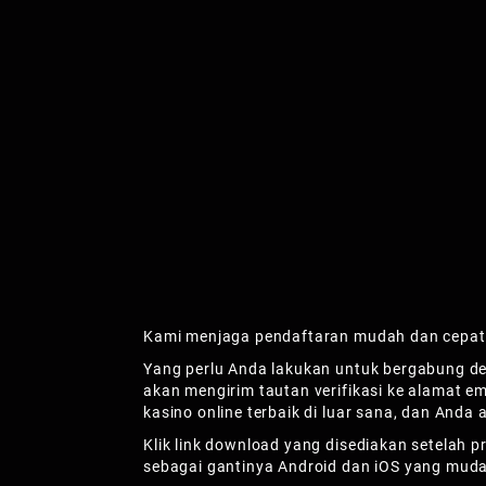
Kami menjaga pendaftaran mudah dan cepat
Yang perlu Anda lakukan untuk bergabung de
akan mengirim tautan verifikasi ke alamat e
kasino online terbaik di luar sana, dan And
Klik link download yang disediakan setelah p
sebagai gantinya Android dan iOS yang muda