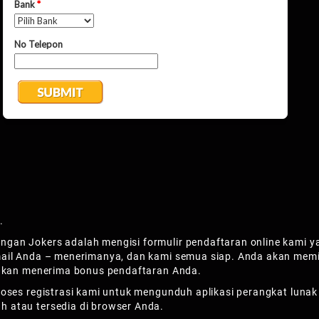
.
ngan Jokers adalah mengisi formulir
pendaftaran online
kami ya
mail Anda – menerimanya, dan kami semua siap. Anda akan memili
a akan menerima bonus pendaftaran Anda.
roses registrasi kami untuk mengunduh aplikasi perangkat lunak
h atau tersedia di browser Anda.