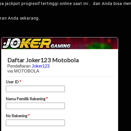
ackpot progresif tertinggi online saat ini . dan Anda bisa men
aran Anda sekarang.