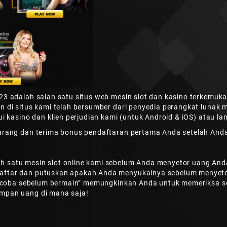
23 adalah salah satu situs web mesin slot dan kasino terkemuk
 di situs kami telah bersumber dari penyedia perangkat lunak me
ui kasino dan klien perjudian kami (untuk Android & iOS) atau la
karang dan terima bonus pendaftaran pertama Anda setelah And
 satu mesin slot online kami sebelum Anda menyetor uang Anda.
daftar dan putuskan apakah Anda menyukainya sebelum menyet
an “coba sebelum bermain” memungkinkan Anda untuk memeriksa 
impan uang di mana saja!