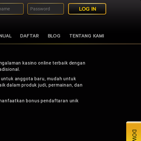
NUAL
DAFTAR
BLOG
TENTANG KAMI
ngalaman kasino online terbaik dengan
adisional.
r untuk anggota baru, mudah untuk
aik dalam produk judi, permainan, dan
memanfaatkan bonus pendaftaran unik