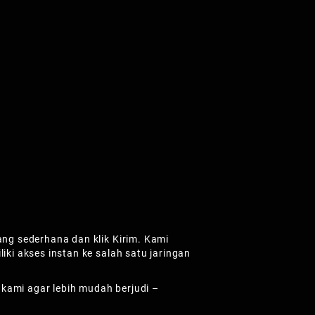
ng sederhana dan klik Kirim. Kami
ki akses instan ke salah satu jaringan
 kami agar lebih mudah berjudi –