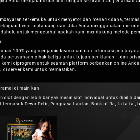
 jika Anda mengalami masalah dengan setoran atau penarikan A
bayaran terkemuka untuk menyetor dan menarik dana, termasu
g sebagian besar mata uang dan Jika Anda menggunakan metode
ebih dahulu untuk mengetahui apakah kami mendukung metode pem
n
an 100% yang menjamin keamanan dan informasi pembayaran 
da perusahaan pihak ketiga untuk tujuan periklanan – dan priv
eb kami diprogram untuk seaman platform perbankan online Anda
u di server kami untuk memastikan.
 ramai di main kan
ot dengan lebih banyak mesin slot individual untuk dipilih dar
termasuk Dewa Petir, Penguasa Lautan, Book of Ra, fa fa fa , te