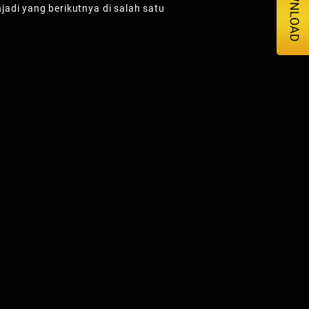
jadi yang berikutnya di salah satu