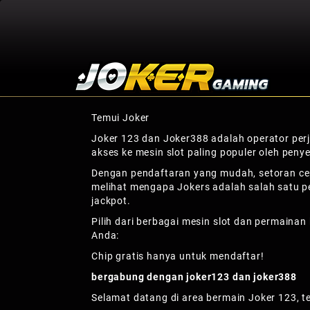
Temui Joker
Joker 123 dan Joker388 adalah operator per
akses ke mesin slot paling populer oleh peny
Dengan pendaftaran yang mudah, setoran cep
melihat mengapa Jokers adalah salah satu pen
jackpot.
Pilih dari berbagai mesin slot dan permaina
Anda:
Chip gratis hanya untuk mendaftar!
bergabung dengan joker123 dan joker388
Selamat datang di area bermain Joker 123, 